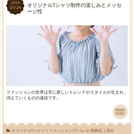
2024
2024
オリジナルTシャツ制作の楽しみとメッセ
01/24
01/24
ージ性
ファッションの世界は常に新しいトレンドやスタイルが生まれ、
消えていくものの連続です。
READ
READ
POST
POST
オリジナルTシャツ
|
ファッション/アパレル/装飾品
|
流行