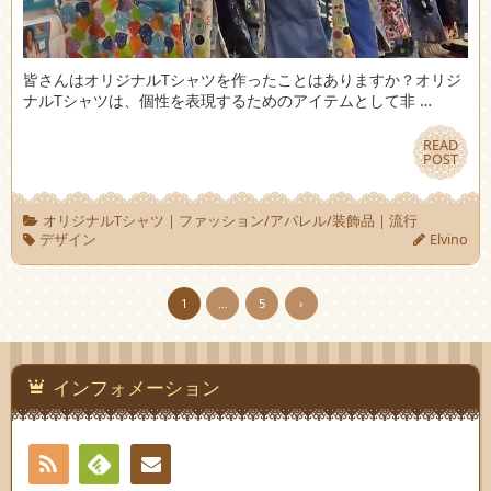
皆さんはオリジナルTシャツを作ったことはありますか？オリジ
ナルTシャツは、個性を表現するためのアイテムとして非 …
READ
READ
POST
POST
オリジナルTシャツ
|
ファッション/アパレル/装飾品
|
流行
デザイン
Elvino
1
…
5
›
インフォメーション
RSS