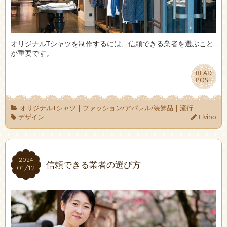
オリジナルTシャツを制作するには、信頼できる業者を選ぶこと
が重要です。
READ
READ
POST
POST
オリジナルTシャツ
|
ファッション/アパレル/装飾品
|
流行
デザイン
Elvino
2024
2024
信頼できる業者の選び方
01/12
01/12