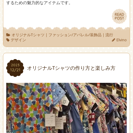
するための魅力的なアイテムです。
READ
READ
POST
POST
オリジナルTシャツ
|
ファッション/アパレル/装飾品
|
流行
デザイン
Elvino
2023
2023
オリジナルTシャツの作り方と楽しみ方
12/21
12/21