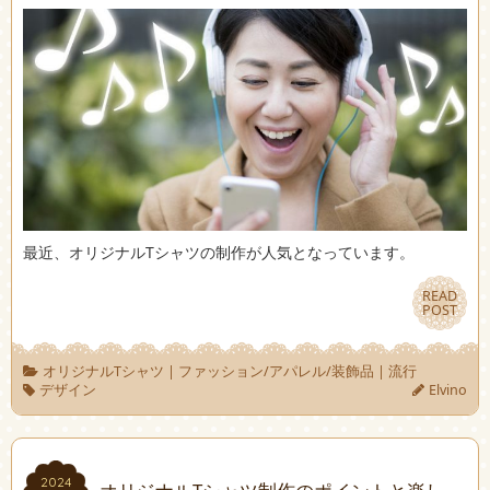
最近、オリジナルTシャツの制作が人気となっています。
READ
READ
POST
POST
オリジナルTシャツ
|
ファッション/アパレル/装飾品
|
流行
デザイン
Elvino
2024
2024