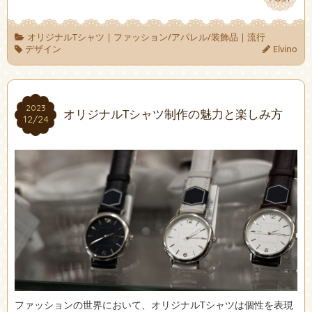
オリジナルTシャツ
|
ファッション/アパレル/装飾品
|
流行
デザイン
Elvino
2023
2023
オリジナルTシャツ制作の魅力と楽しみ方
12/24
12/24
ファッションの世界において、オリジナルTシャツは個性を表現