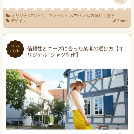
オリジナルTシャツ
|
ファッション/アパレル/装飾品
|
流行
デザイン
Elvino
2024
2024
信頼性とニーズに合った業者の選び方【オ
01/18
01/18
リジナルTシャツ制作】