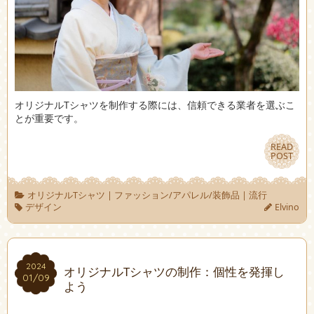
オリジナルTシャツを制作する際には、信頼できる業者を選ぶこ
とが重要です。
READ
READ
POST
POST
オリジナルTシャツ
|
ファッション/アパレル/装飾品
|
流行
デザイン
Elvino
2024
2024
オリジナルTシャツの制作：個性を発揮し
01/09
01/09
よう