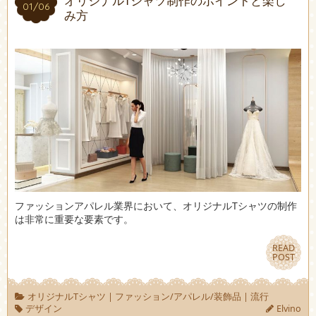
オリジナルTシャツ制作のポイントと楽し
01/06
01/06
み方
ファッションアパレル業界において、オリジナルTシャツの制作
は非常に重要な要素です。
READ
READ
POST
POST
オリジナルTシャツ
|
ファッション/アパレル/装飾品
|
流行
デザイン
Elvino