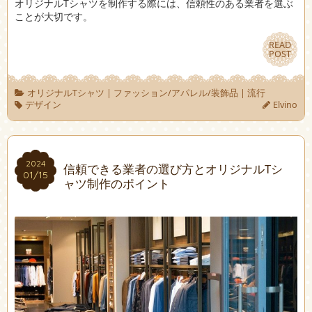
オリジナルTシャツを制作する際には、信頼性のある業者を選ぶ
ことが大切です。
READ
READ
POST
POST
オリジナルTシャツ
|
ファッション/アパレル/装飾品
|
流行
デザイン
Elvino
2024
2024
信頼できる業者の選び方とオリジナルTシ
01/15
01/15
ャツ制作のポイント