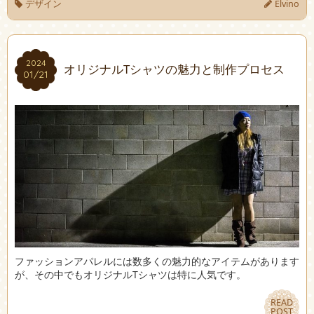
デザイン
Elvino
2024
2024
オリジナルTシャツの魅力と制作プロセス
01/21
01/21
ファッションアパレルには数多くの魅力的なアイテムがあります
が、その中でもオリジナルTシャツは特に人気です。
READ
READ
POST
POST