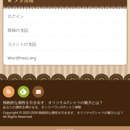
メタ情報
ログイン
投稿の
RSS
コメントの
RSS
WordPress.org
RSS
Fee
独創的な個性を引き出す、オリジナルTシャツの魅力とは？
お問
あなたの個性を輝かせる、オンリーワンのTシャツ体験
Copyright © 2023-2024
独創的な個性を引き出す、オリジナルTシャツの魅力とは？
dly
い合
All Rights Reserved.
わせ