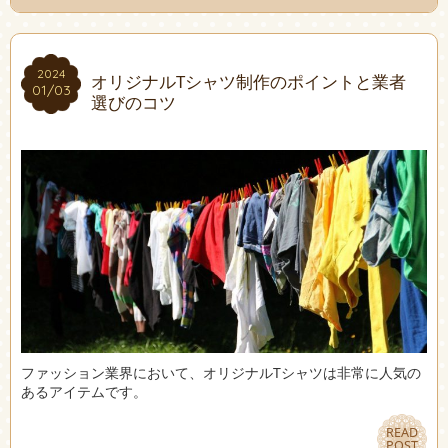
2024
2024
オリジナルTシャツ制作のポイントと業者
01/03
01/03
選びのコツ
ファッション業界において、オリジナルTシャツは非常に人気の
あるアイテムです。
READ
READ
POST
POST