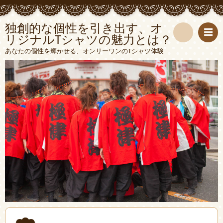
独創的な個性を引き出す、オ
リジナルTシャツの魅力とは？
検
あなたの個性を輝かせる、オンリーワンのTシャツ体験
索